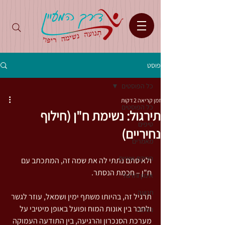
פוסט
כל הפוסטים
זמן קריאה 2 דקות
כל הפוסטים
תירגול: נשימת ח"ן (חילוף
טיפים
נחיריים)
מאמרים
חריקת שיניים
ולא סתם נתתי לה את שמה זה, המתכתב עם 
ח"ן – חכמת הנסתר.
אימון ותרגול
תנועה
תרגיל זה, בהיותו משתף ימין ושמאל, עוזר לגשר 
ולחבר בין אונות המוח ופועל באופן מיטיבי על 
נשימה
מערכת הסנכרון והרגיעה, בין התודעה העמוקה 