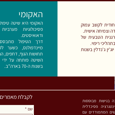
האקומי
האקומי היא שיטה טיפו
 טכניקה ייחודית לקשב עמוק
פסיכולוגיות מערביו
ה וצמיחה אישית.
ודאואיסטים.
רגנית הטבעית של
דרך הטיפול מתבסס
הליכי ריפוי.
מיינדפולנס, כשער ל
ג'ין ג'נדלין בשנות
תחושות הגוף, דחפים, הנח
השיטה פותחה על ידי ה
בשנות ה-70 בארה"ב.
לקבלת מאמרים וס
סטית אינטגרטיבית (MA) ומדריכה בגישות מבוססות
נטגרציה פסיכדלית
שם
*
שים המתמודדים עם