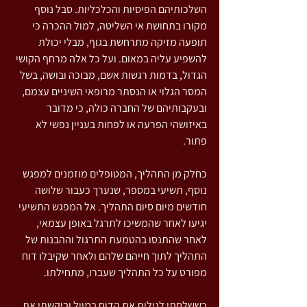
השלכותיהם הפיסיות והכלכליות. סבל נוסף 
מקורו בתחושת אי השליטה, למול ההכרה כי 
תופעה מזיקה מתרחשת בגוף, מבלי יכולת 
להשפיע עליה במאום. ועל כל אלה מרחף הקושי 
הגדול, בדמות רגשות אשם, מבוכה ובושה, בשל 
המסר הגלוי או הנסתר מרופאי השיניים עצמם, 
ובעקבותיהם של החברה כולה, כי מדובר 
באיזושהי הפרעה או לפחות בעניין נפשי לא 
פתור.
כחלק מן התהליך, המטופלים מוזמנים למפגש 
נוסף, תשיעי במספר, שנערך כעבור שלושה 
חודשים מיום סיום התהליך. אל המפגש התשיעי 
יגיעו לאחר שהמשיכו לתרגל באופן עצמאי, 
לאחר שהתנסו בהטמעת התרגול וההבנות של 
התהליך לתוך חייהם שלהם ולאחר שקיבלו דוח 
מפורט על כל התהליך שעברו, מתחילתו.
כששלחתי לגילית את הדוח במייל וביקשתי את 