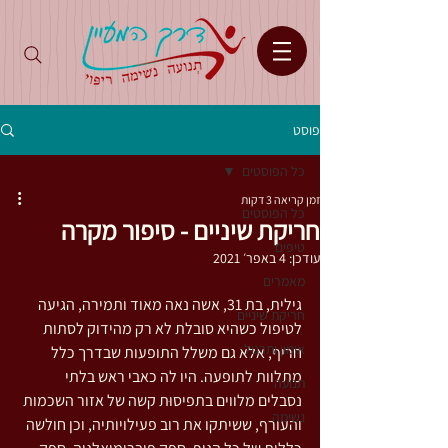
פוסט
כל הפוסטים
זמן קריאה 3 דקות
כל הפוסטים
חריקת שיניים - סיפור מקרה
טיפים
עודכן:
4 באפר׳ 2021
מאמרים
גילית, בת 31, אשה נאה מאוד ותמירה, הגיעה 
חריקת שיניים
לטיפול כשהיא סובלת לא רק מהידוק לסתות 
אימון ותרגול
חריף, אלא גם משלל התופעות שבדרך כלל 
מתלוות לתופעה. היו לה כאבי ראש בלתי 
תנועה
נסבלים מלווים בתפיסוּת קשה של אזור השכמות 
נשימה
והעורף, ששיתקו את רוב פעילויותיה, וכן חולשה 