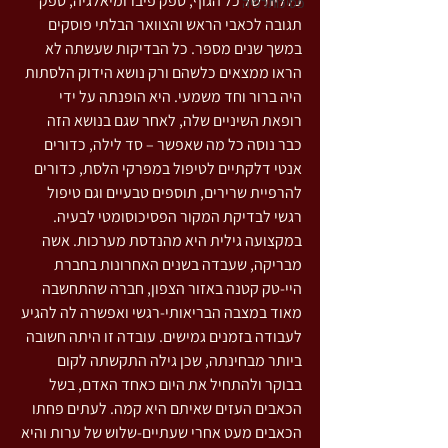
כללית של כל הגוף, ספק פיברומיאלגיה, ספק 
פסיכותרפיה
תגובה לכאבי הראש והצוואר הבלתי פוסקים 
במשך שנים מספר. כל הבדיקות שעשתה לא 
הראו ממצאים כלשהם ורק נושא הידוק הלסתות 
היה ברור וחד משמעי. היא הופנתה על ידי 
רופאת השיניים שלה, לאחר שגם בנושא הזה 
כבר נוסה כל מה שאפשר – סד לילה, כדורים 
אנטי דלקתיים לטיפול במפרקי הלסת, כדורים 
להרפיית שרירים, תוספים טבעיים וגם טיפול 
רגשי לבדיקת המקור הפסיכוסומטי לבעיה.
במקצועה גילית היא מהנדסת מערכות. אשה 
מבריקה, שעבדה בשנים האחרונות בחברת 
היי-טק קטנה באזור הצפון, חברה שהתחשבה 
מאוד במצבה הבריאותי-רגשי ואפשרה לה להגיע 
לעבודה בזמנים גמישים. עובדה זו היתה חשובה 
ביותר מבחינתה, שכן גילה התקשתה לקום 
בבוקר ולהתחיל את היום כאחד האדם, בשל 
הכאבים העזים שאיתם היא קמה. לעתים פחתו 
הכאבים מעט אחרי שעתיים-שלוש של ערות והיא 