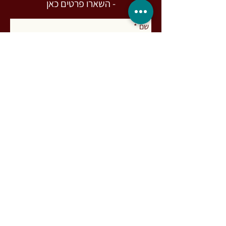
- השארו פרטים כאן
שם
*
מייל
*
הרשמה כאן
אני מאשר.ת להצטרף לרשימת התפוצה
קראתי והבנתי את 
מדיניות הפרטיות
 של 
האתר
*
רות מעיין. פסיכותרפיסטית אינטגרטיבית (MA)
ומדריכה בגישות מבוססות גוף-נפש-רוח
ומיינדפולנס, בעלת התמחות בעבודת
אינטגרציה פסיכדלית והתמכרויות. מפתחת
שיטת דרך המעיין לעבודה עם אנשים