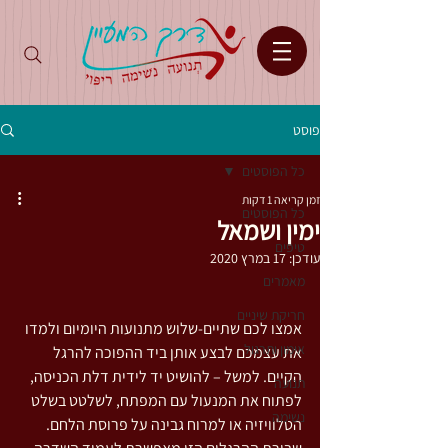
פוסט
כל הפוסטים
זמן קריאה 1 דקות
כל הפוסטים
ימין ושמאל
טיפים
עודכן:
17 במרץ 2020
מאמרים
חריקת שיניים
אמצו לכם שתיים-שלוש מתנועות היומיום ולמדו 
אימון ותרגול
את עצמכם לבצע אותן ביד ההפוכה להרגל 
הקיים. למשל – להושיט יד לידית דלת הכניסה, 
תנועה
לפתוח את המנעול עם המפתח, לשלטט בשלט 
נשימה
הטלוויזיה או למרוח גבינה על פרוסת הלחם.