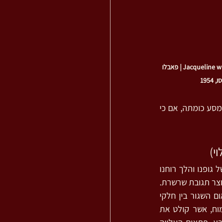
Jacqueline with Crossed Hands | פאבלו 
1954
הדינמיים מייצרים, כמו למשל אחרי יום קשה במיוחד בעבודה, תינוק שלא נתן לישון בלילה או מסע כומתה, אם כי 
י)
תנועתנו בחלל מושפעת מהשונות בין האברים והקצב הטבעי שלהם, אך גם מהתזמור הכולל של גופנו והלך רוחנו 
ביחס למימד הזמן. תקופות חירום מתמשכות מטלטלות את המערכת תנועה-זמן-חוויה, דבר שיוצר תגובת שרשרת. 
האדרנלין שבא לסייע ברגעים הראשונים מפנה את מקומו, הנשימה משתנה ומתקצרת, התיאום השגור בין חלקי 
הגוף מתערער והמֶשֶך של התקופה לא מאפשר לגוף לספק פיצוי בדמות רגיעה ומנוחה. המוח, אשר קולט את 