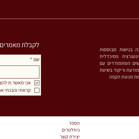
חריקת שיניים ו/או הידוק לסתות
(Bruxism) - האם באמת מדובר
בתופעה של לחץ וחרדה?
לקבלת מאמרים וס
סטית אינטגרטיבית (MA) ומדריכה בגישות מבוססות
נטגרציה פסיכדלית
שם
*
שים המתמודדים עם
Bruxism), מורה לתנועה מודעת וריקוד בשיטת
אני מאשר.ת להצ
קראתי והבנתי את
הספר
ניוזלטרים
יצירת קשר