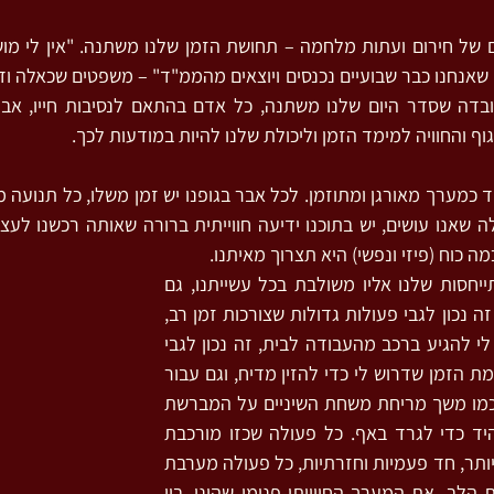
וף והחוויה למימד הזמן וליכולת שלנו להיות במודעות לכך.
 כוח (פיזי ונפשי) היא תצרוך מאיתנו.
ידיעת הזמן הפנימי וההתייחסות שלנו אליו משולבת בכל עשייתנו, גם 
כאשר איננו מודעים לכך. זה נכון לגבי פעולות גדולות שצורכות זמן רב, 
כמו למשל כמה זמן ייקח לי להגיע ברכב מהעבודה לבית, זה נכון לגבי 
פעולות יותר קצרות, כדוגמת הזמן שדרוש לי כדי להזין מדיח, וגם עבור 
פעולות עוד יותר קצרות כמו משך מריחת משחת השיניים על המברשת 
בטרם צחצוח או הרמת היד כדי לגרד באף. כל פעולה שכזו מורכבת 
מאינספור תנועות קטנות יותר, חד פעמיות וחזרתיות, כל פעולה מערבת 
הנשימה, את קצב פעימות הלב, את המערך החווייתי-פנימי שהינו, בין 