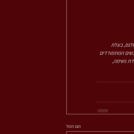
מיינדפולנס, בעלת 
נשים המתמודדים 
ת (Bruxism), מורה לתנועה מודעת וריקוד בשיטת Nia, מלמדת נשימה, 
הצג הכול