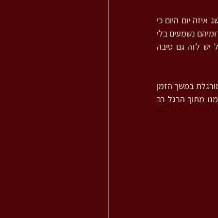
כולנו מודעים לזה שבימים של חירום ועתות מלחמה – תחושת הזמן שלנו משתנה. "אין לי מושג איזה יום היום כי 
הכל התבלבל", "מרגיש לי שאנחנו כבר שבועיים נכנסים ויוצאים מהממ"ד" – משפטים שכאלה ודומיהם נשמעים בלי 
הרף. זה קשור כמובן לעובדה שסדר היום שלנו משתנה, כל אדם בהתאם לנסיבות חייו, אבל יש לזה גם סיבה 
ביום יום הגוף שלנו מתפקד כמערך מאורגן ומתוזמן. לכל אבר בגופנו יש זמן משלו, כל תנועה מורגלת במשך הזמן 
הדרוש לה. עבור כל פעולה שאנו עושים, יש בתוכנו ידיעה חווייתית ברורה שאותה רכשנו לעצמנו מתוך הרגל רב 