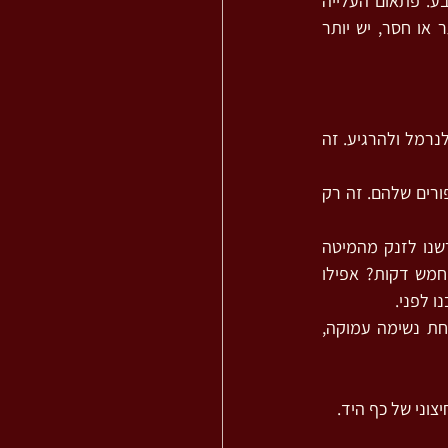
הפערים בזמן - מגיב אליהם בצורה של עייפות מוגברת והאטה, שינויים בתחושות הרעב והשובע. פתאום העלייה 
במדרגות קשה ומתנשפת יותר, יש יותר נטייה להיתקל בחפצים ולהיפצע, מופיעה אכילת יתר או חסר, יש יותר 
 עצם הידיעה שתקופות שכאלה משפיעות עלינו באופן שכזה יש בה כדי לנרמל ולהרגיע. זה 
 – כן, אני קצת יותר קלאמזי, אבל לא רק אני. הכי כיף לשתף אחרים ולשמוע גם את הסיפורים שלהם. זה רק 
– הגוף מבקש להאט. זה בדיוק הזמן לקחת עוד דקה-שתיים לכל פעולה. אם לא נדרשנו לזנק מהמיטה 
בבוקר בגלל התראה, אפשר לקחת עוד רגע. מה רע בלהאריך את הפסקת הצהריים בעוד חמש דקות? אפילו 
ו לפני.
 – בכל פעם ששמים לב לאחד מהאיתותים של המערכת תנועה-זמן-חוויה, אפשר לקחת נשימה עמוקה, 
צוני של כף היד.