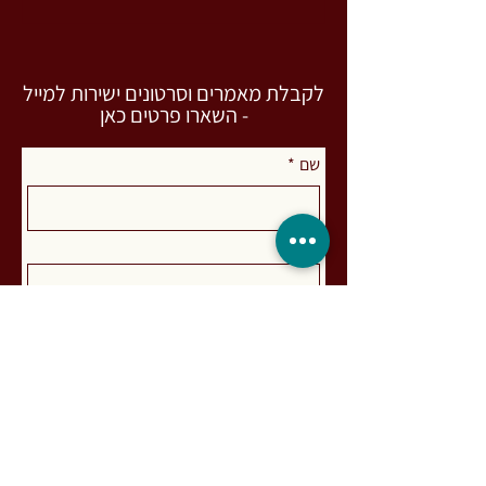
לקבלת מאמרים וסרטונים ישירות למייל
- השארו פרטים כאן
שם
*
מייל
*
הרשמה כאן
אני מאשר.ת להצטרף לרשימת התפוצה
קראתי והבנתי את 
מדיניות הפרטיות
 של 
האתר
*
רות מעיין. פסיכותרפיסטית אינטגרטיבית (MA)