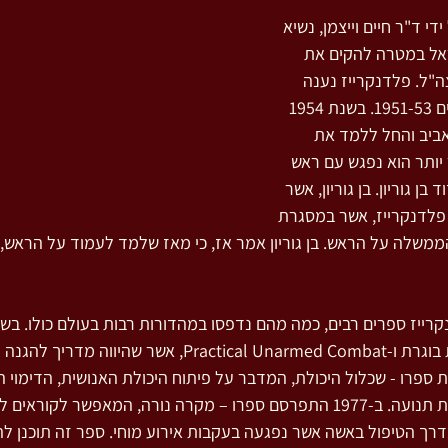
ן על ידי ד"ר חיים וייצמן, נשיא 
אל במטרה להקים את 
"ל. פלדנקרייז נענה 
להזמנה ועסק בזאת בשנים 1951-53. בשנת 1954 
ביב והחל ללמד את 
יותר הוא נפגש עם ראש 
ן גוריון. בן גוריון, אשר 
פלדנקרייז, אשר במסגרת 
משלה על הראש. בן גוריון אמר אז, כי מאז שלמד לעמוד על הראש, ה
הספרים – הגוף והתנהגות בוגרת ו-Practical Unarmed Combat, אשר 
 את ספרו - שכלול היכולת, המדבר על פיתוח היכולת האנושית, הדימוי ה
התודעה האישית באמצעות תנועה. ב-1977 התפרסם ספרו – מקרה נורה, המאפשר ל
בדרך הטיפול באשה אשר נפגעה בעקבות אירוע מוחי. ספר זה תוכנן להי