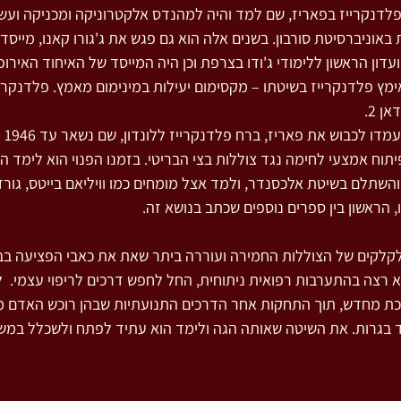
השנים 1930-1940 חי פלדנקרייז בפאריז, שם למד והיה למהנדס אלקטרוניקה ומכניקה 
באוניברסיטת סורבון. בשנים אלה הוא גם פגש את ג'גורו קאנו, מייסד 
ועדון הראשון ללימודי ג'ודו בצרפת וכן היה המייסד של האיחוד האירופ
ימץ פלדנקרייז בשיטתו – מקסימום יעילות במינימום מאמץ. פלדנקרייז
 2.
בשנת
תוח אמצעי לחימה נגד צוללות בצי הבריטי. בזמנו הפנוי הוא לימד ה
, הראשון בין ספרים נוספים שכתב בנושא זה.
קלקים של הצוללות החמירה ועוררה ביתר שאת את כאבי הפציעה בב
 רצה בהתערבות רפואית ניתוחית, החל לחפש דרכים לריפוי עצמי.  לד
כת מחדש, תוך התחקות אחר הדרכים התנועתיות שבהן רוכש האדם מיו