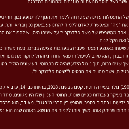
 אשר בשל חוסר תנועתיות מוזנחים ומתנוונים בהדרגה.
של התעמלות עדינה שמטרתה ללמד את הגוף להתנועע נכון. זוהי גישה
את "מה" ומאפשרת לאדם ללמוד להתנועע באופן נכון ובריא יותר, על
 אחד ממשפטיו של משה פלדנקרייז על שיטתו היה: יש להפוך את הב
ואת הקל לנוח.
 שיטתו באמצע המאה שעברה. בעקבות פציעה בברכו, בעת משחק כד
תוח בברך, הוא סירב לטיפול הרפואי החודרני והחל לחקור את גופו וא
 שנים רבות, תוך ניצול הידע שהיה לו בתחומי ידע שונים הוליד בסופ
ילים, אשר מהווים את הבסיס ל"שיטת פלדנקרייז".
משה פלדנקרייז (1904-1984) נולד בעיירה רוסי
 בעיקר בעבודות כפיים שונות. תחומי העניין שלו היו מגוונים. מחד הת
ה תחום שריתק אותו ומשך אותו ללמוד את הנושא. באותה שנה הוא נ