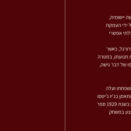
 יישומית, 
 ידי העמקת 
לתי אפשרי 
ורגל, כאשר 
ת תנועתו, במטרה 
ו של דבר גישה, 
ת קטנה. בשנת 1918, בהיותו כבן 14, עזב את משפחתו ועלה 
אמן בג'יו ג'יטסו 
והגנה עצמית ואף סיכם את ידיעותיו בתחום בספר, שהופץ בין חברי ה"הגנה". מאידך, הוא פרסם בשנת 1929 ספר 
פצע במשחק 