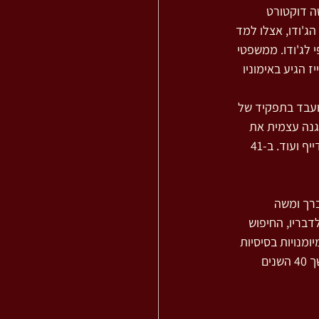
ועשה דוקטורט 
הג'ודו, אצלו למד 
י לג'ודו. ממשפטי 
 הגיע באימוניו 
 1940, כשהגרמנים עמדו לכבוש את פאריז, ברח פלדנקרייז ללונדון, שם נשאר עד 1946 ועבד בתפקיד של 
גנה עצמית את 
אנשי הצוות שאיתם שירת והשתלם בשיטת אלכסנדר, ולמד אצל מומחים כמו וויליאם בייטס, גורדייף ועוד. ב-41 
רך ומשה 
בריו, החיפוש 
מנויות בסיסיות 
במהלך החיים, מינקות ועד בגרות. את השיטה שאותה הגה ולימד הוא עתיד לפתח ולשכלל במשך 40 השנים 